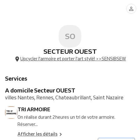
ARMOIRE
SEW
UP
SO
SECTEUR OUEST
Upcycler l'armoire et porter l'art stylé! >>SENSIBSEW
Services
A domicile Secteur OUEST
villes Nantes, Rennes, Chateaubrillant, Saint Nazaire
TRI ARMOIRE
On réalise durant 2heures un tri de votre armoire.
Réserver...
Afficher les détails