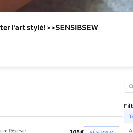
rter l'art stylé! >>SENSIBSEW
Fil
T
A
ire. Réserver...
108 €
RÉSERVER