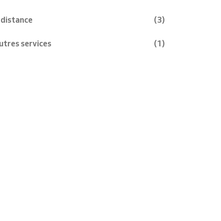
 distance
(3)
utres services
(1)