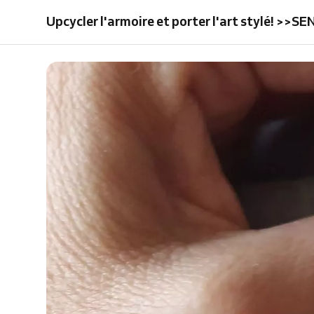
ARMOIRE
SEW
UP
ARMOIRE
SEW
ARMOIRE
SEW
Upcycler l'armoire et porter l'art stylé! >>
-20%
-20%